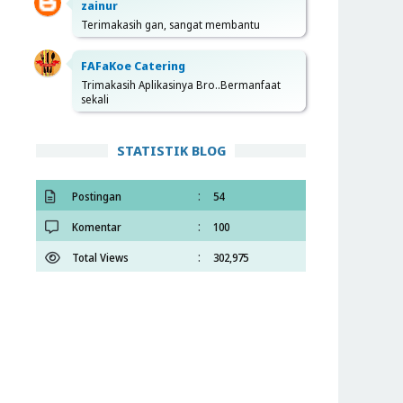
zainur
Terimakasih gan, sangat membantu
FAFaKoe Catering
Trimakasih Aplikasinya Bro..Bermanfaat
sekali
STATISTIK BLOG
:
Postingan
54
:
Komentar
100
:
Total Views
302,975