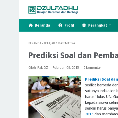
Beranda
Profil
Perangkat
BERANDA
/
BELAJAR
/
MATEMATIKA
Prediksi Soal dan Pemb
Oleh: Pak DZ
Februari 09, 2015
2 komentar
Prediksi Soal d
sedikit berbeda d
satunya indikator 
harus" lulus UN. 
kepada siswa sehi
sendiri harus bany
2015
dan membaca r