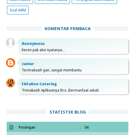
Soal AKM
KOMENTAR PEMBACA
Anonymous
Keren pak aksi nyatanya...
zainur
Terimakasih gan, sangat membantu
FAFaKoe Catering
Trimakasih Aplikasinya Bro..Bermanfaat sekali
STATISTIK BLOG
:
Postingan
54